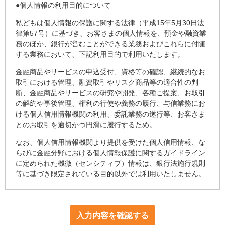
●個人情報の利用目的について
私どもは個人情報の保護に関する法律（平成15年5月30日法
律第57号）に基づき、お客さまの個人情報を、預金や融資業
務のほか、銀行が営むことができる業務およびこれらに付随
する業務において、下記利用目的で利用いたします。
金融商品やサービスの申込受付、資格等の確認、継続的なお
取引における管理、融資取引やリスク商品等の適合性の判
断、金融商品やサービスの研究や開発、各種ご提案、お取引
の解約や事後管理、権利の行使や義務の履行、与信業務にお
ける個人信用情報機関の利用、委託業務の遂行等、お客さま
とのお取引を適切かつ円滑に履行するため。
なお、個人信用情報機関より提供を受けた個人信用情報、な
らびに金融分野における個人情報保護に関するガイドライン
に定められた機微（センシティブ）情報は、銀行法施行規則
等に基づき限定されている目的以外では利用いたしません。
入力内容を確認する